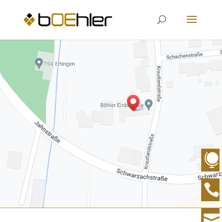



